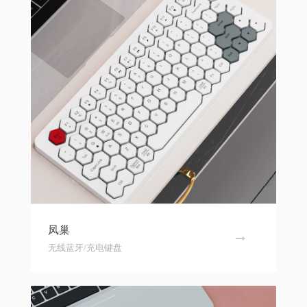
凤巢
无线蓝牙/充电键盘