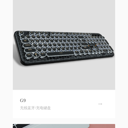
G9
无线蓝牙/充电键盘